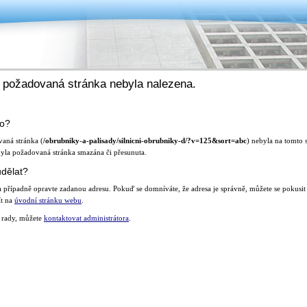
 požadovaná stránka nebyla nalezena.
lo?
aná stránka (
/obrubniky-a-palisady/silnicni-obrubniky-d/?v=125&sort=abc
) nebyla na tomto s
yla požadovaná stránka smazána či přesunuta.
dělat?
a případně opravte zadanou adresu. Pokuď se domníváte, že adresa je správně, můžete se pokus
ít na
úvodní stránku webu
.
te rady, můžete
kontaktovat administrátora
.