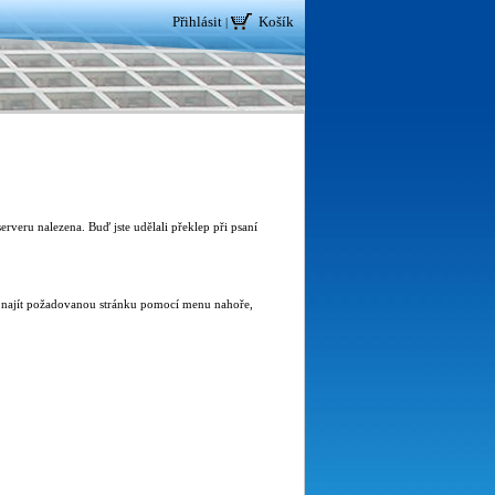
Přihlásit
Košík
|
erveru nalezena. Buď jste udělali překlep při psaní
it najít požadovanou stránku pomocí menu nahoře,