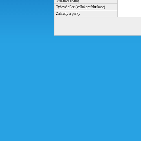
Tvárnice a cihly
Tyčové dílce (velká prefabrikace)
Zahrady a parky