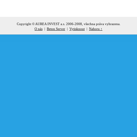
Copyright © AUREA INVEST a.s. 2006-2008, všechna práva vyhrazena.
O nás
|
Beton Server
|
Vytisknout
|
Nahoru ↑