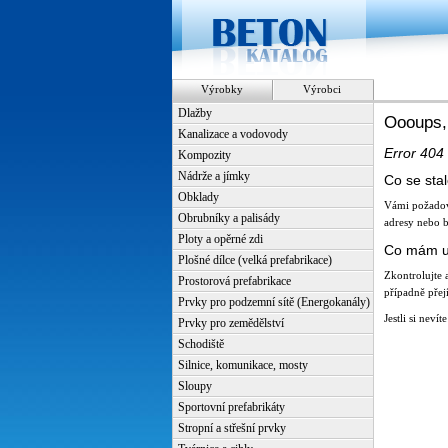
Výrobky
Výrobci
Dlažby
Oooups,
Kanalizace a vodovody
Error 404
Kompozity
Nádrže a jímky
Co se sta
Obklady
Vámi požadov
Obrubníky a palisády
adresy nebo b
Ploty a opěrné zdi
Co mám u
Plošné dílce (velká prefabrikace)
Zkontrolujte 
Prostorová prefabrikace
případně přej
Prvky pro podzemní sítě (Energokanály)
Jestli si neví
Prvky pro zemědělství
Schodiště
Silnice, komunikace, mosty
Sloupy
Sportovní prefabrikáty
Stropní a střešní prvky