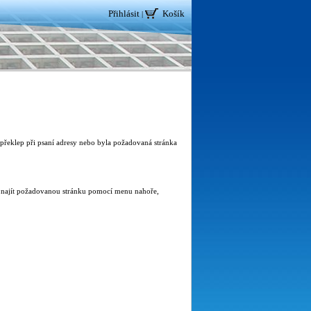
Přihlásit
Košík
|
i překlep při psaní adresy nebo byla požadovaná stránka
it najít požadovanou stránku pomocí menu nahoře,