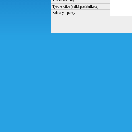
Tvárnice a cihly
Tyčové dílce (velká prefabrikace)
Zahrady a parky