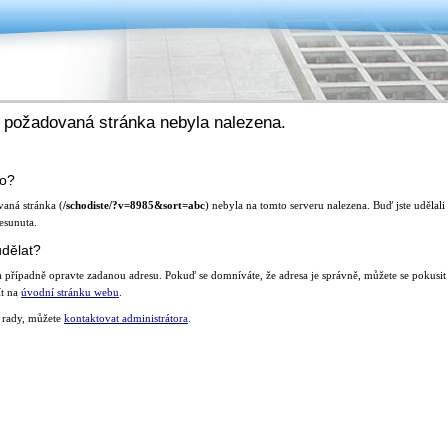
 požadovaná stránka nebyla nalezena.
lo?
aná stránka (
/schodiste/?v=8985&sort=abc
) nebyla na tomto serveru nalezena. Buď jste udělal
esunuta.
dělat?
a případně opravte zadanou adresu. Pokuď se domníváte, že adresa je správně, můžete se pokus
ít na
úvodní stránku webu
.
te rady, můžete
kontaktovat administrátora
.