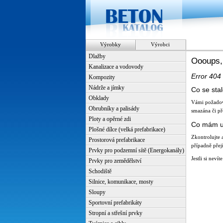
Výrobky
Výrobci
Dlažby
Oooups,
Kanalizace a vodovody
Error 404
Kompozity
Nádrže a jímky
Co se sta
Obklady
Vámi požadov
Obrubníky a palisády
smazána či př
Ploty a opěrné zdi
Co mám u
Plošné dílce (velká prefabrikace)
Zkontrolujte 
Prostorová prefabrikace
případně přej
Prvky pro podzemní sítě (Energokanály)
Jestli si neví
Prvky pro zemědělství
Schodiště
Silnice, komunikace, mosty
Sloupy
Sportovní prefabrikáty
Stropní a střešní prvky