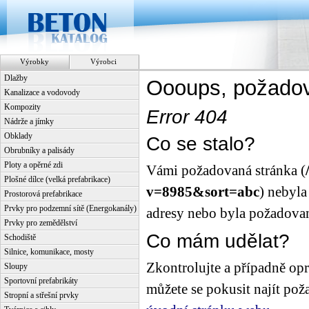
Výrobky
Výrobci
Dlažby
Oooups, požadov
Kanalizace a vodovody
Kompozity
Error 404
Nádrže a jímky
Obklady
Co se stalo?
Obrubníky a palisády
Ploty a opěrné zdi
Vámi požadovaná stránka (
Plošné dílce (velká prefabrikace)
v=8985&sort=abc
) nebyla
Prostorová prefabrikace
Prvky pro podzemní sítě (Energokanály)
adresy nebo byla požadovan
Prvky pro zemědělství
Co mám udělat?
Schodiště
Silnice, komunikace, mosty
Zkontrolujte a případně opr
Sloupy
Sportovní prefabrikáty
můžete se pokusit najít po
Stropní a střešní prvky