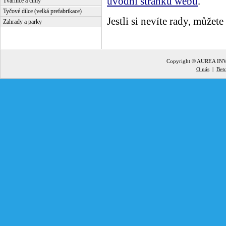
úvodní stránku webu
.
Tvárnice a cihly
Tyčové dílce (velká prefabrikace)
Jestli si nevíte rady, můžete
Zahrady a parky
Copyright © AUREA INVE
O nás
|
Bet