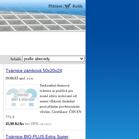
Přihlásit
Košík
|
Seřadit:
Tvárnice zámková 50x20x24
DOBIÁŠ spol. s r.o.
Tenkostěná dutinová
tvárnice se používá pro
nosné zdivo izolované od
zemní vlhkosti chráněné
proti přímím povětrnostním
vlivům. Certifikace: ČSN EN
771-3
45,98 Kč/ks
bez DPH
(28.4.2021)
Tvárnice BIO-PLUS Extra Super