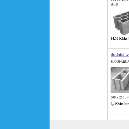
zboží
34,50 Kč/ks
Bednící tv
SLOUPÁRNA M
500 x 200 ; 
0,- Kč/ks
be