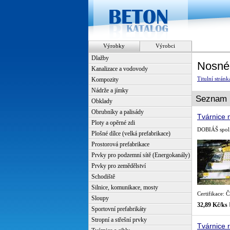
Výrobky
Výrobci
Dlažby
Nosné 
Kanalizace a vodovody
Titulní stránk
Kompozity
Nádrže a jímky
Seznam 
Obklady
Obrubníky a palisády
Tvárnice
Ploty a opěrné zdi
DOBIÁŠ spol. 
Plošné dílce (velká prefabrikace)
Prostorová prefabrikace
Prvky pro podzemní sítě (Energokanály)
Prvky pro zemědělství
Schodiště
Silnice, komunikace, mosty
Certifikace:
Sloupy
32,89 Kč/ks
Sportovní prefabrikáty
Stropní a střešní prvky
Tvárnice 