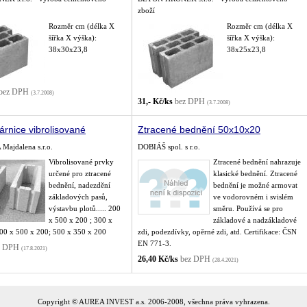
zboží
Rozměr cm (délka X
Rozměr cm (délka X
šířka X výška):
šířka X výška):
38x30x23,8
38x25x23,8
bez DPH
(3.7.2008)
31,- Kč/ks
bez DPH
(3.7.2008)
árnice vibrolisované
Ztracené bednění 50x10x20
ajdalena s.r.o.
DOBIÁŠ spol. s r.o.
Vibrolisované prvky
Ztracené bednění nahrazuje
určené pro ztracené
klasické bednění. Ztracené
bednění, nadezdění
bednění je možné armovat
základových pasů,
ve vodorovném i svislém
výstavbu plotů..... 200
směru. Používá se pro
x 500 x 200 ; 300 x
základové a nadzákladové
400 x 500 x 200; 500 x 350 x 200
zdi, podezdívky, opěrné zdi, atd. Certifikace: ČSN
EN 771-3.
z DPH
(17.8.2021)
26,40 Kč/ks
bez DPH
(28.4.2021)
Copyright © AUREA INVEST a.s. 2006-2008, všechna práva vyhrazena.