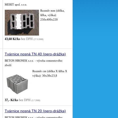
MERIT spol. s r.o.
Rozměr mm (délka,
šířka, výška):
250x400x220
43,60 Kč/ks
bez DPH
(27.5.2008)
Tvárnice nosná TN 40 (pero-drážka)
BETON HRONEK s.r.o. - výroba cementového
zboží
Rozměr cm (délka X šířka X
výška): 30x38x23,8
37,- Kč/ks
bez DPH
(3.7.2008)
Tvárnice nosná TN 20 (pero-drážka)
BETON HRONEK s.r.o. - výroba cementového