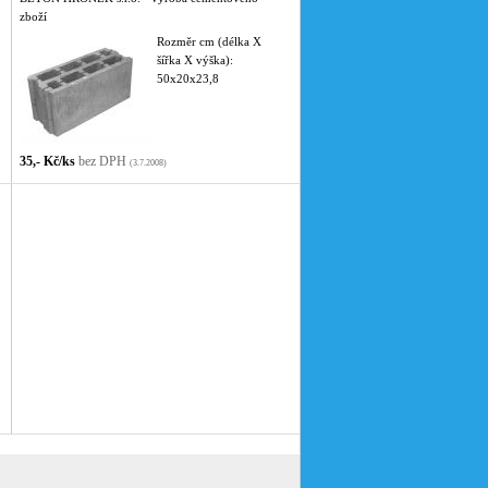
zboží
Rozměr cm (délka X
šířka X výška):
50x20x23,8
35,- Kč/ks
bez DPH
(3.7.2008)