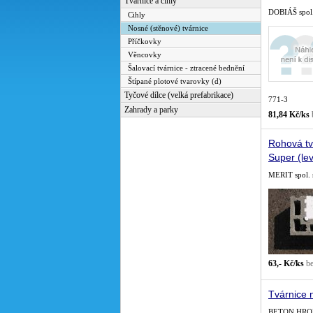
Tvárnice a cihly
DOBIÁŠ spol. 
Cihly
Nosné (stěnové) tvárnice
Příčkovky
Věncovky
Šalovací tvárnice - ztracené bednění
Štípané plotové tvarovky (d)
Tyčové dílce (velká prefabrikace)
771-3
Zahrady a parky
81,84 Kč/ks
Rohová tv
Super (le
MERIT spol. s
63,- Kč/ks
b
Tvárnice 
BETON HRONE