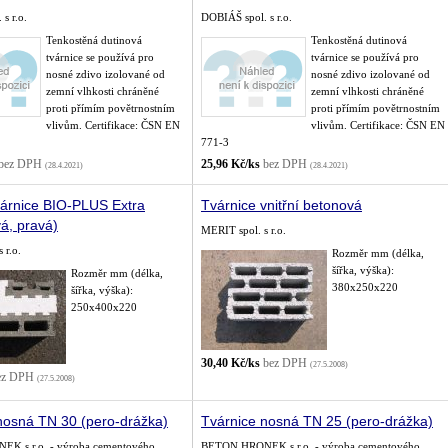
s r.o.
DOBIÁŠ spol. s r.o.
Tenkostěná dutinová
Tenkostěná dutinová
tvárnice se používá pro
tvárnice se používá pro
nosné zdivo izolované od
nosné zdivo izolované od
zemní vlhkosti chráněné
zemní vlhkosti chráněné
proti přímím povětrnostním
proti přímím povětrnostním
vlivům. Certifikace: ČSN EN
vlivům. Certifikace: ČSN EN
771-3
bez DPH
25,96 Kč/ks
bez DPH
(28.4.2021)
(28.4.2021)
árnice BIO-PLUS Extra
Tvárnice vnitřní betonová
vá, pravá)
MERIT spol. s r.o.
 r.o.
Rozměr mm (délka,
šířka, výška):
Rozměr mm (délka,
380x250x220
šířka, výška):
250x400x220
30,40 Kč/ks
bez DPH
(27.5.2008)
ez DPH
(27.5.2008)
nosná TN 30 (pero-drážka)
Tvárnice nosná TN 25 (pero-drážka)
K s.r.o. - výroba cementového
BETON HRONEK s.r.o. - výroba cementového