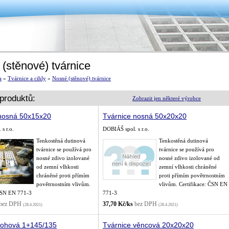
(stěnové) tvárnice
a
»
Tvárnice a cihly
»
Nosné (stěnové) tvárnice
produktů:
Zobrazit jen některé výrobce
 nosná 50x15x20
Tvárnice nosná 50x20x20
s r.o.
DOBIÁŠ spol. s r.o.
Tenkostěná dutinová
Tenkostěná dutinová
tvárnice se používá pro
tvárnice se používá pro
nosné zdivo izolované
nosné zdivo izolované od
od zemní vlhkosti
zemní vlhkosti chráněné
chráněné proti přímím
proti přímím povětrnostním
povětrnostním vlivům.
vlivům. Certifikace: ČSN EN
 ČSN EN 771-3
771-3
bez DPH
37,70 Kč/ks
bez DPH
(28.4.2021)
(28.4.2021)
rohová 1+145/135
Tvárnice věncová 20x20x20