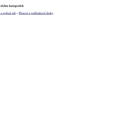
 těchto kategoriích
 a opěrné zdi
»
Plotové a podhrabové desky