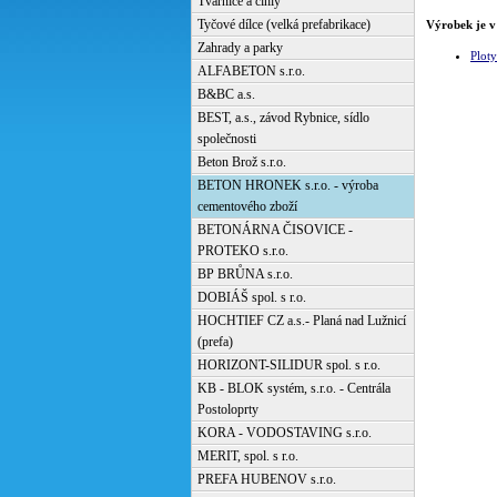
Tvárnice a cihly
Tyčové dílce (velká prefabrikace)
Výrobek je v
Zahrady a parky
Ploty
ALFABETON s.r.o.
B&BC a.s.
BEST, a.s., závod Rybnice, sídlo
společnosti
Beton Brož s.r.o.
BETON HRONEK s.r.o. - výroba
cementového zboží
BETONÁRNA ČISOVICE -
PROTEKO s.r.o.
BP BRŮNA s.r.o.
DOBIÁŠ spol. s r.o.
HOCHTIEF CZ a.s.- Planá nad Lužnicí
(prefa)
HORIZONT-SILIDUR spol. s r.o.
KB - BLOK systém, s.r.o. - Centrála
Postoloprty
KORA - VODOSTAVING s.r.o.
MERIT, spol. s r.o.
PREFA HUBENOV s.r.o.