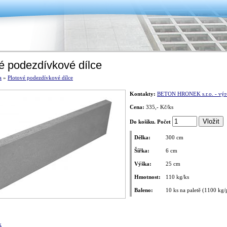
é podezdívkové dílce
a
»
Plotové podezdívkové dílce
Kontakty:
BETON HRONEK s.r.o. - výr
Cena:
335,- Kč/ks
Do košíku. Počet
Délka:
300 cm
Šířka:
6 cm
Výška:
25 cm
Hmotnost:
110 kg/ks
Baleno:
10 ks na paletě (1100 kg/p
k