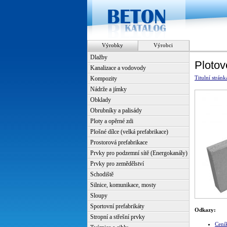
Výrobky
Výrobci
Dlažby
Plotov
Kanalizace a vodovody
Titulní stránk
Kompozity
Nádrže a jímky
Obklady
Obrubníky a palisády
Ploty a opěrné zdi
Plošné dílce (velká prefabrikace)
Prostorová prefabrikace
Prvky pro podzemní sítě (Energokanály)
Prvky pro zemědělství
Schodiště
Silnice, komunikace, mosty
Sloupy
Sportovní prefabrikáty
Odkazy:
Stropní a střešní prvky
Cení