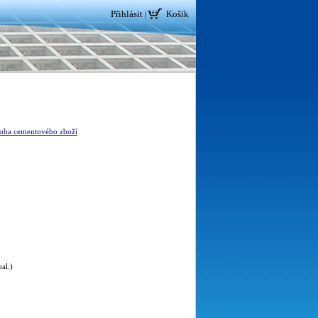
Přihlásit
Košík
|
oba cementového zboží
al.)