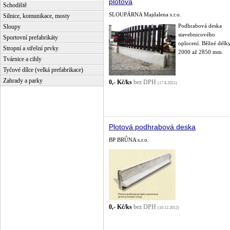
plotová
Schodiště
SLOUPÁRNA Majdalena s.r.o.
Silnice, komunikace, mosty
Podhrabová deska
Sloupy
stavebnicového
Sportovní prefabrikáty
oplocení. Běžné délk
Stropní a střešní prvky
2000 až 2850 mm.
Tvárnice a cihly
Tyčové dílce (velká prefabrikace)
Zahrady a parky
0,- Kč/ks
bez DPH
(17.8.2021)
Plotová podhrabová deska
BP BRŮNA s.r.o.
0,- Kč/ks
bez DPH
(10.12.2012)