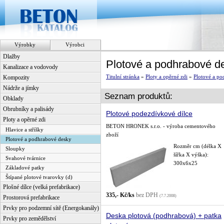
Výrobky
Výrobci
Dlažby
Plotové a podhrabové d
Kanalizace a vodovody
Titulní stránka
»
Ploty a opěrné zdi
»
Plotové a po
Kompozity
Nádrže a jímky
Seznam produktů:
Obklady
Obrubníky a palisády
Plotové podezdívkové dílce
Ploty a opěrné zdi
BETON HRONEK s.r.o. - výroba cementového
Hlavice a stříšky
zboží
Plotové a podhrabové desky
Rozměr cm (délka X
Sloupky
šířka X výška):
Svahové tvárnice
300x6x25
Základové patky
Štípané plotové tvarovky (d)
Plošné dílce (velká prefabrikace)
335,- Kč/ks
bez DPH
(7.7.2008)
Prostorová prefabrikace
Prvky pro podzemní sítě (Energokanály)
Deska plotová (podhrabová) + patka
Prvky pro zemědělství